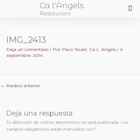
Ca l'Àngels
Me
Restaurant
Sobre Nosotros
IMG_2413
Deja un comentario
/ Por
Paco Teuler, Ca L´Angels
/
4
septiembre, 2014
←
Medios anterior
Deja una respuesta
Tu dirección de correo electrónico no será publicada.
Los
campos obligatorios están marcados con
*