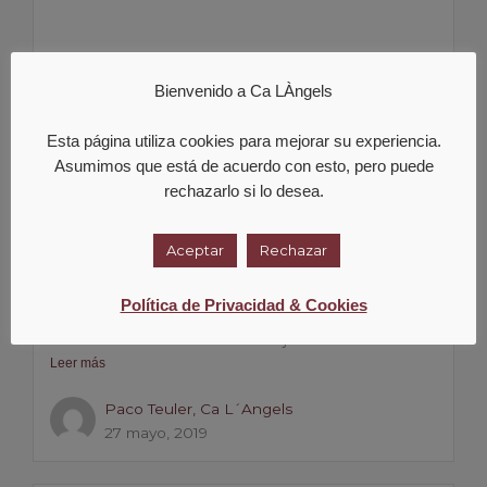
Bienvenido a Ca LÀngels
Esta página utiliza cookies para mejorar su experiencia.
Asumimos que está de acuerdo con esto, pero puede
rechazarlo si lo desea.
Aceptar
Rechazar
CON VIOLETA GUTIERREZ Y VERONICA
Política de Privacidad & Cookies
ORTEGA.
Para este evento del dia 10 de junio de 2019...
Leer más
Paco Teuler, Ca L´Angels
27 mayo, 2019