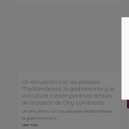
Un encuentro con los paisajes
Mediterráneos ,la gastronomía y la
viticultura contemporánea atraves
de la pasión de Orly Lumbreras.
Un encuentro con los paisajes Mediterráneos ,
la gastronomía y...
Leer más