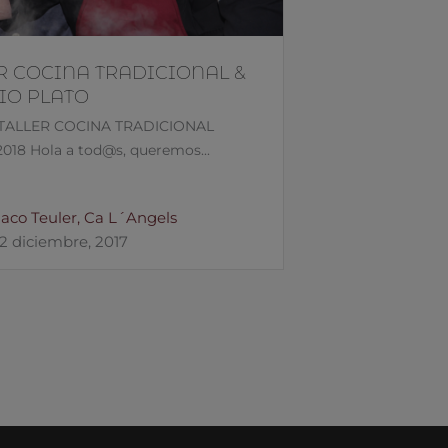
R COCINA TRADICIONAL &
IO PLATO
TALLER COCINA TRADICIONAL
18 Hola a tod@s, queremos...
aco Teuler, Ca L´Angels
2 diciembre, 2017