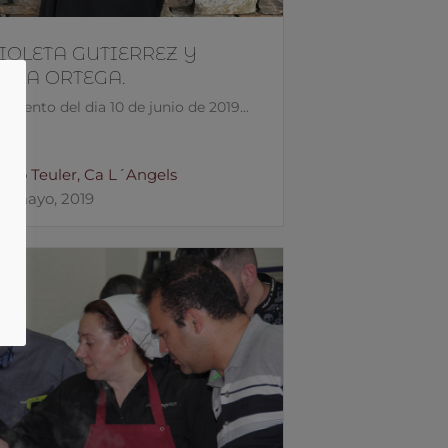
IOLETA GUTIERREZ Y
ICA ORTEGA.
 evento del dia 10 de junio de 2019...
aco Teuler, Ca L´Angels
7 mayo, 2019