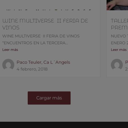
WINE MULTIVERSE II FERIA DE
TALLE
VINOS
PREM
WINE MULTIVERSE II FERIA DE VINOS
NUEVO 
“ENCUENTROS EN LA TERCERA...
ENERO 20
Leer más
Leer más
Paco Teuler, Ca L´Angels
P
4 febrero, 2018
2
Cargar más