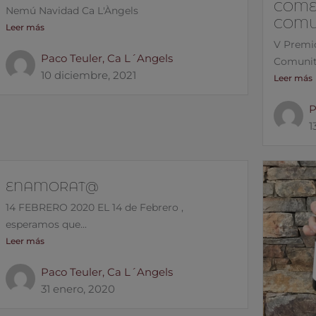
COMER
Nemú Navidad Ca L'Àngels
COMU
Leer más
V Premio
Paco Teuler, Ca L´Angels
Comunita
10 diciembre, 2021
Leer más
P
1
ENAMORAT@
14 FEBRERO 2020 EL 14 de Febrero ,
esperamos que...
Leer más
Paco Teuler, Ca L´Angels
31 enero, 2020