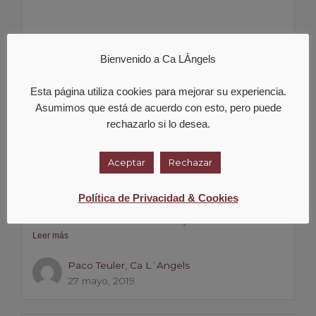
Bienvenido a Ca LÀngels
Esta página utiliza cookies para mejorar su experiencia.
Asumimos que está de acuerdo con esto, pero puede
rechazarlo si lo desea.
Aceptar
Rechazar
CON VIOLETA GUTIERREZ Y VERONICA
Política de Privacidad & Cookies
ORTEGA.
Para este evento del dia 10 de junio de 2019...
Leer más
Paco Teuler, Ca L´Angels
27 mayo, 2019