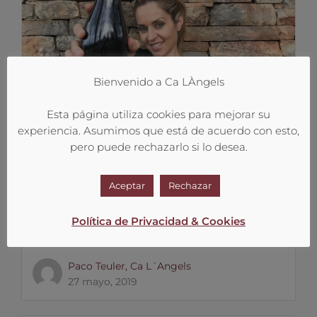
Bienvenido a Ca LÀngels
Esta página utiliza cookies para mejorar su
experiencia. Asumimos que está de acuerdo con esto,
pero puede rechazarlo si lo desea.
CON VIOLETA GUTIERREZ Y VERONICA
Aceptar
Rechazar
ORTEGA.
Política de Privacidad & Cookies
Para este evento del dia 10 de junio de 2019...
Leer más
Paco Teuler, Ca L´Angels
27 mayo, 2019