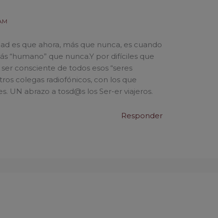
 AM
rdad es que ahora, más que nunca, es cuando
ás “humano” que nunca.Y por difíciles que
 ser consciente de todos esos “seres
ros colegas radiofónicos, con los que
. UN abrazo a tosd@s los Ser-er viajeros.
Responder