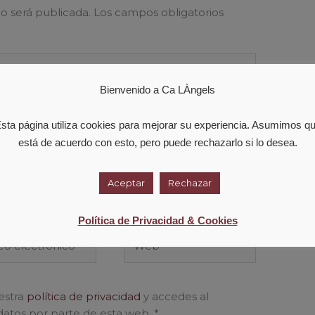
o será publicada.
Los campos obligatorios
Bienvenido a Ca LÀngels
sta página utiliza cookies para mejorar su experiencia. Asumimos q
está de acuerdo con esto, pero puede rechazarlo si lo desea.
Aceptar
Rechazar
Política de Privacidad & Cookies
o
Web
ónico*
estra
política de privacidad
y accedes al
datos por parte de esta web.
*