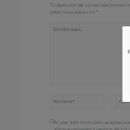
Tu dirección de correo electrónico n
están marcados con
*
Escribe
aquí...
E
Nombre*
Corre
electr
Al usar este formulario aceptas nu
almacenamiento y gestión de tus 