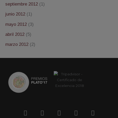
septiembre 2012
(1)
junio 2012
(1)
mayo 2012
(3)
abril 2012
(5)
marzo 2012
(2)
F
T
G
I
T
a
w
o
n
r
c
i
o
s
i
e
t
g
t
p