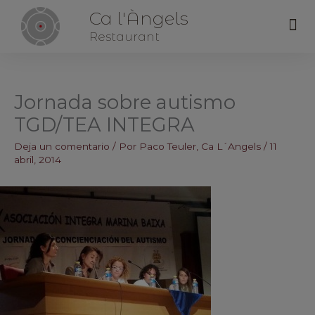
Ca l'Àngels
Me
Restaurant
Jornada sobre autismo
TGD/TEA INTEGRA
Deja un comentario
/ Por
Paco Teuler, Ca L´Angels
/
11
abril, 2014