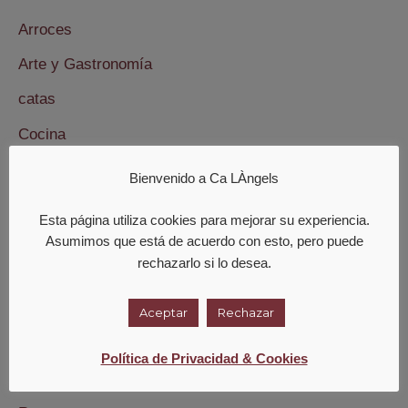
Arroces
Arte y Gastronomía
catas
Cocina
Cuadernos de campo
Bienvenido a Ca LÀngels
Cursos de Cocina
Esta página utiliza cookies para mejorar su experiencia.
Eventos
Asumimos que está de acuerdo con esto, pero puede
rechazarlo si lo desea.
Experiencias
Microencuentros
Aceptar
Rechazar
Prensa y Ca L´Angeles.
Política de Privacidad & Cookies
Publicaciones