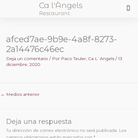
Ca l'Àngels
Me
Restaurant
Sobre Nosotros
afced7ae-9b9e-4a8f-8273-
2a14476c46ec
Deja un comentario
/ Por
Paco Teuler, Ca L´Angels
/
13
diciembre, 2020
←
Medios anterior
Deja una respuesta
Tu dirección de correo electrónico no será publicada.
Los
campos obligatorios están marcados con
*