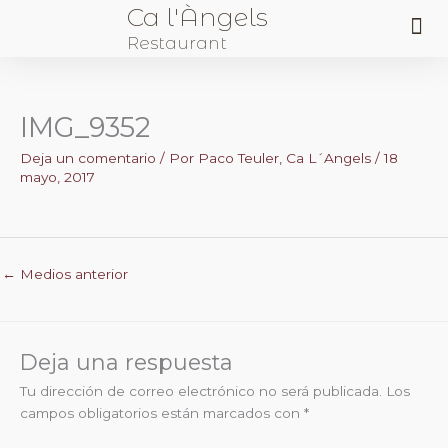
Ca l'Àngels
Me
Restaurant
Sobre Nosotros
IMG_9352
Deja un comentario
/ Por
Paco Teuler, Ca L´Angels
/
18
mayo, 2017
←
Medios anterior
Deja una respuesta
Tu dirección de correo electrónico no será publicada.
Los
campos obligatorios están marcados con
*