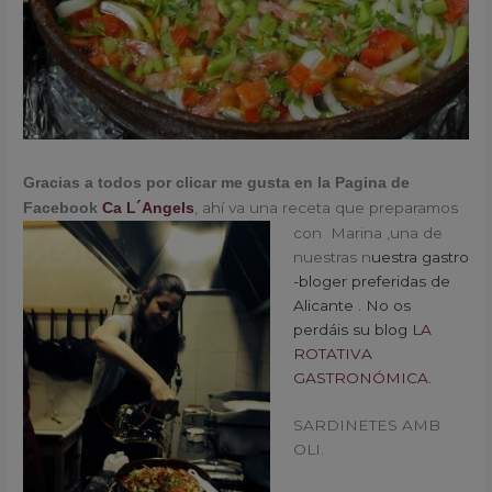
Gracias a todos por clicar me gusta en la Pagina de
, ahí va una
receta que preparamos
Facebook
Ca L´Angels
con Marina ,una de
nuestras n
uestra gastro
-bloger preferidas de
Alicante . No os
perdáis su blog
LA
ROTATIVA
GASTRONÓMICA
.
SARDINETES AMB
OLI.