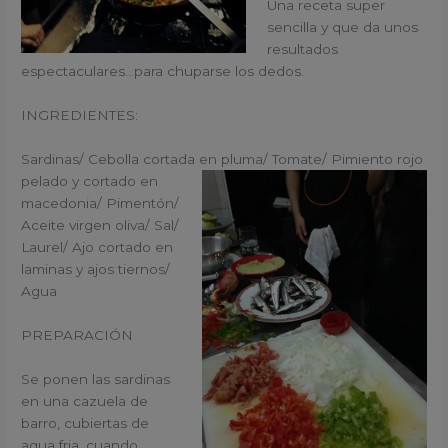
Una receta super
sencilla y que da unos
resultados
espectaculares…para chuparse los dedos.
INGREDIENTES:
Sardinas/ Cebolla cortada en pluma/ Tomate/ Pimiento rojo
pelado y cortado en
macedonia/ Pimentón/
Aceite virgen oliva/ Sal/
Laurel/ Ajo cortado en
laminas y ajos tiernos/
Agua
PREPARACIÓN
Se ponen las sardinas
en una cazuela de
barro, cubiertas de
agua fria, cuando