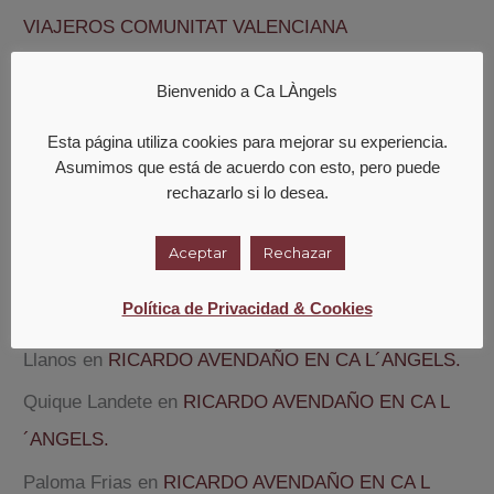
VIAJEROS COMUNITAT VALENCIANA
RICARDO AVENDAÑO EN CA L´ANGELS.
Bienvenido a Ca LÀngels
ENAMORAT@
Esta página utiliza cookies para mejorar su experiencia.
Asumimos que está de acuerdo con esto, pero puede
Comentarios recientes
rechazarlo si lo desea.
Carmen Martinez
en
PREMIO ” TEMPLO DEL BUEN
Aceptar
Rechazar
COMER” DE SER VIAJEROS COMUNITAT
Política de Privacidad & Cookies
VALENCIANA
Llanos
en
RICARDO AVENDAÑO EN CA L´ANGELS.
Quique Landete
en
RICARDO AVENDAÑO EN CA L
´ANGELS.
Paloma Frias
en
RICARDO AVENDAÑO EN CA L