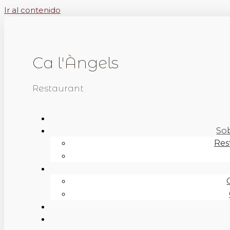
Ir al contenido
Ca l'Àngels
Restaurant
So
Res